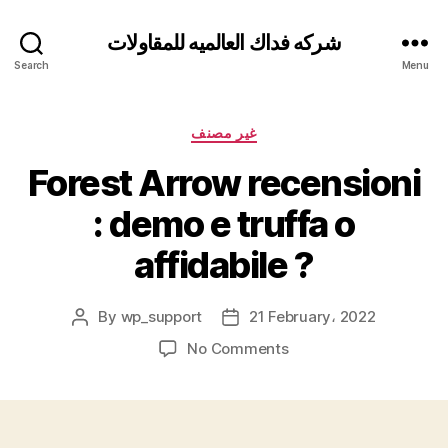
شركه فداك العالميه للمقاولات
Search
Menu
Categories
غير مصنف
Forest Arrow recensioni
: demo e truffa o
affidabile ?
By
wp_support
21 February، 2022
Post
Post
author
date
on
No Comments
Forest
Arrow
recensioni
: